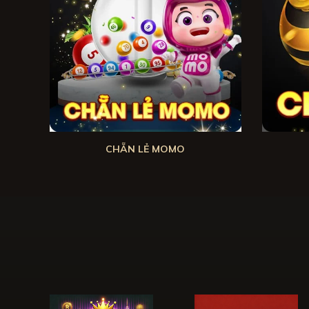
CHẴN LẺ MOMO