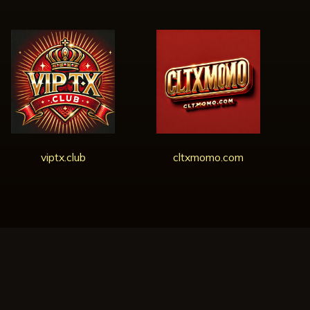
viptx.club
cltxmomo.com