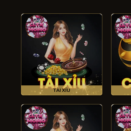
TÀI XỈU