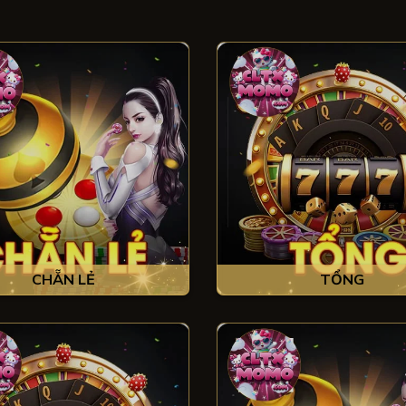
CHẴN LẺ
TỔNG