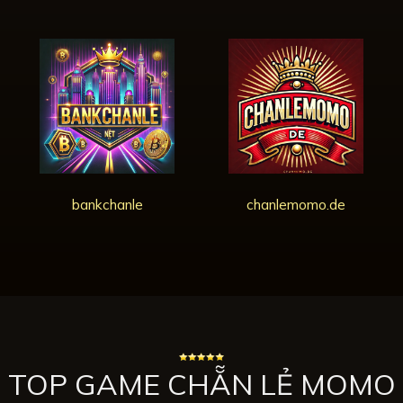
bankchanle
chanlemomo.de
TOP GAME CHẴN LẺ MOMO