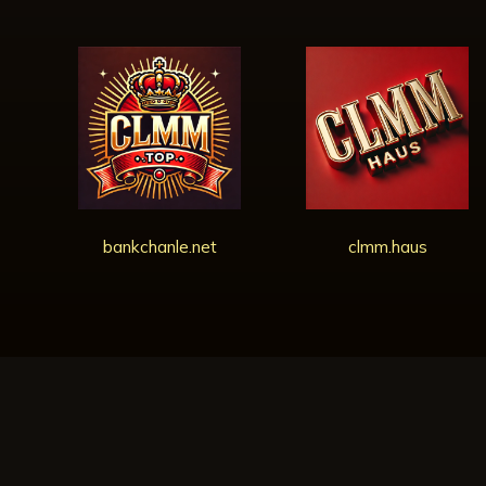
bankchanle.net
clmm.haus