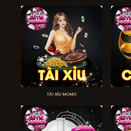
TÀI XỈU MOMO