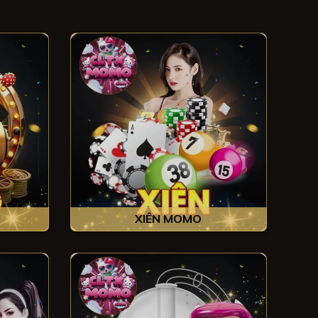
XIÊN MOMO