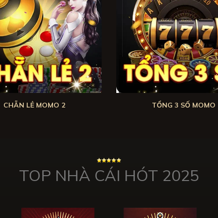
CHẴN LẺ MOMO 2
TỔNG 3 SỐ MOMO
TOP NHÀ CÁI HÓT 2025