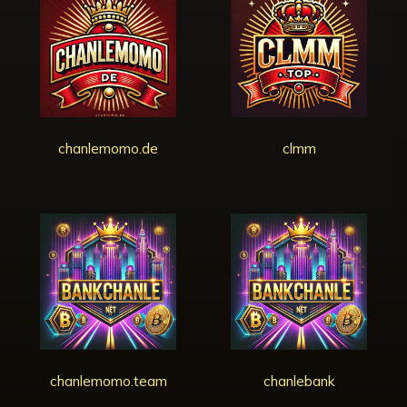
chanlemomo.de
clmm
chanlemomo.team
chanlebank