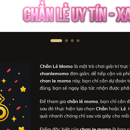
Chẵn Lẻ Momo
là một trò chơi giải trí tr
chanlemomo
đơn giản, dễ tiếp cận và phù
chan le momo
này, bạn chỉ cần dự đoán t
đúng, bạn sẽ ngay lập tức nhận được phần 
Để tham gia
chẵn lẻ momo
, bạn chỉ cần
sau đó thực hiện lựa chọn
Chẵn
hoặc
Lẻ
.
quả nhanh chóng chỉ sau vài giây cho mỗi v
Điểm đặc biệt của
chan le momo
là bạn c