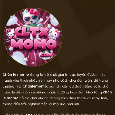
Chẵn lẻ momo
đang là trò chơi giải trí trực tuyến được nhiều
người yêu thích nhất hiện nay nhờ cách chơi đơn giản, dễ trúng
thưởng. Tại
Chanlemomo
, bạn chỉ cần dự đoán tổng số là chẵn
hoặc lẻ để nhận về những phần thưởng hấp dẫn. Nền tảng
chan
le momo
hỗ trợ chơi nhanh chóng trên điện thoại và máy tính,
mang đến trải nghiệm tiện lợi mọi lúc, mọi nơi.