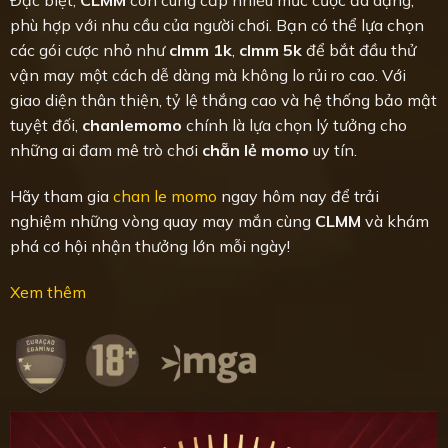
Đặc biệt,
CLMM
còn cung cấp nhiều mức cược đa dạng,
phù hợp với nhu cầu của người chơi. Bạn có thể lựa chọn
các gói cược nhỏ như
clmm 1k
,
clmm 5k
để bắt đầu thử
vận may một cách dễ dàng mà không lo rủi ro cao. Với
giao diện thân thiện, tỷ lệ thắng cao và hệ thống bảo mật
tuyệt đối,
chanlemomo
chính là lựa chọn lý tưởng cho
những ai đam mê trò chơi
chẵn lẻ momo
uy tín.
Hãy tham gia
chan le momo
ngay hôm nay để trải
nghiệm những vòng quay may mắn cùng
CLMM
và khám
phá cơ hội nhận thưởng lớn mỗi ngày!
Xem thêm