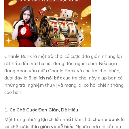
Chanle Bank là một trò chơi cá cược đơn giản nhưng lại
rất hấp dẫn và thu hút đông đảo người chơi. Nếu bạn
đang phân vân giữa Chanle Bank và các trò chơi khác,
dưới đây là
5 lợi ích nổi bật
của trò chơi này giúp bạn có
những trải nghiệm thú vị và mang lại cơ hội chiến thắng
cao hơn.
1. Cơ Chế Cược Đơn Giản, Dễ Hiểu
Một trong những
lợi ích lớn nhất
khi chơi
chanle bank
là
cơ chế cược đơn giản và dễ hiểu
. Người chơi chỉ cần dự