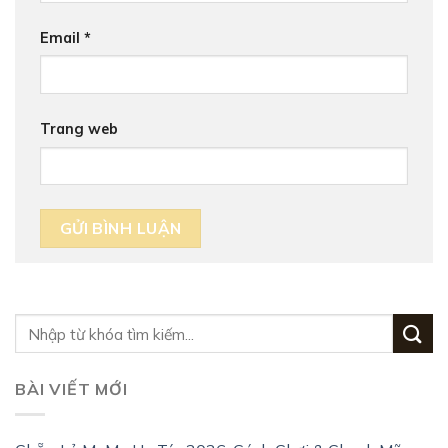
Email
*
Trang web
BÀI VIẾT MỚI