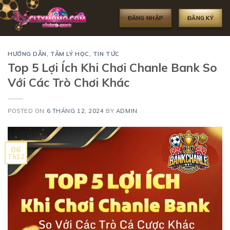
Skip
to
ĐĂNG NHẬP
ĐĂNG KÝ
content
HƯỚNG DẪN
,
TÂM LÝ HỌC
,
TIN TỨC
Top 5 Lợi Ích Khi Chơi Chanle Bank So
Với Các Trò Chơi Khác
POSTED ON
6 THÁNG 12, 2024
BY
ADMIN
06
Th12