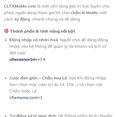
CLTXMoMo.com
là một nền tảng giải trí trực tuyến cho
phép người dùng tham gia trò chơi
chẵn lẻ MoMo
một
cách
tự động
, nhanh chóng và dễ dàng.
Thành phần & tính năng nổi bật
Đăng nhập cá nhân hoá
: Người chơi dễ dàng đăng
nhập vào hệ thống để quản lý tài khoản và lịch sử
đặt cược
urlscan.io
cltxmomo.com
cltxmomo.com
+14
+14
+14
.
Cược đơn giản – Chẵn hay Lẻ
: Sau khi đăng nhập,
bạn chọn mức cược (ví dụ 1k, 10k…) và chọn cửa
Chẵn hoặc Lẻ
cltxmomo.com
cltxmomo.com
+1
+1
.
Tự động xử lý giao dịch
: Hệ thống nhận lệnh chuyển