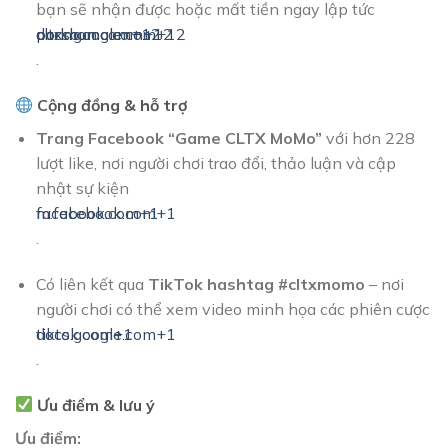
bạn sẽ nhận được hoặc mất tiền ngay lập tức
docs.google.com
cltxmomo.com
porkbun.com
+12
+12
+12
.
Cộng đồng & hỗ trợ
Trang Facebook “Game CLTX MoMo”
với hơn 228
lượt like, nơi người chơi trao đổi, thảo luận và cập
nhật sự kiện
facebook.com
m.facebook.com
+1
+1
.
Có liên kết qua
TikTok hashtag #cltxmomo
– nơi
người chơi có thể xem video minh họa các phiên cược
tiktok.com
docs.google.com
+1
+1
.
Ưu điểm & lưu ý
Ưu điểm: